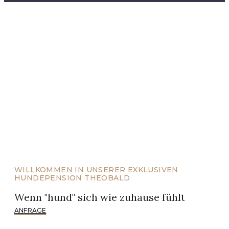
Feel like
Home
EXKLUSIVES HUNDERESORT & SPA
WILLKOMMEN IN UNSERER EXKLUSIVEN
HUNDEPENSION THEOBALD
Wenn "hund" sich wie zuhause fühlt
ANFRAGE